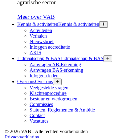
agrarische sector.
Meer over VAB
Kennis & activiteiten
Kennis & activiteiten
Activiteiten
Verhalen
Nieuwsbrief
Inloggen accreditatie
AKIS
Lidmaatschap & BAS
Lidmaatschap & BAS
Aanvragen AB-Erkenning
Aanvragen BAS-erkenning
Inloggen leden
Over ons
Over ons
Veelgestelde vragen
Klachtenprocedure
Bestuur en werkgroepen
Commissies
Statuten, Reglementen & Ambitie
Contact
Vacatures
©
2026
VAB
- Alle rechten voorbehouden
Privacyverklaring