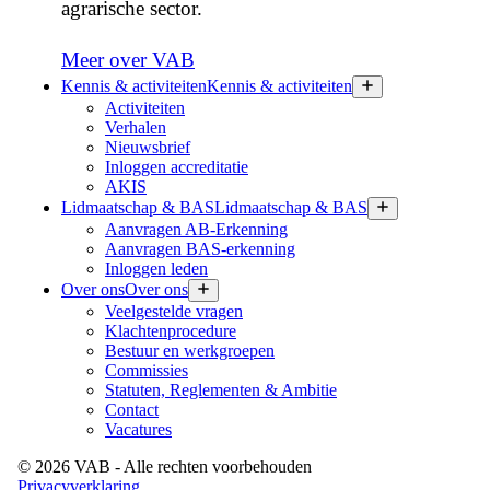
agrarische sector.
Meer over VAB
Kennis & activiteiten
Kennis & activiteiten
Activiteiten
Verhalen
Nieuwsbrief
Inloggen accreditatie
AKIS
Lidmaatschap & BAS
Lidmaatschap & BAS
Aanvragen AB-Erkenning
Aanvragen BAS-erkenning
Inloggen leden
Over ons
Over ons
Veelgestelde vragen
Klachtenprocedure
Bestuur en werkgroepen
Commissies
Statuten, Reglementen & Ambitie
Contact
Vacatures
©
2026
VAB
- Alle rechten voorbehouden
Privacyverklaring