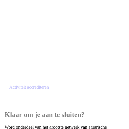
Training aanbieden via de
VAB?
Vergroot je bereik met de VAB-accreditatie.
Laat je training accrediteren en geef ’m extra
waarde met PE-punten én zichtbaarheid bij
agrarisch adviseurs en coaches.
Activiteit accrediteren
Klaar om je aan te sluiten?
Word onderdeel van het grootste netwerk van agrarische