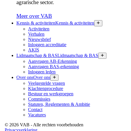
agrarische sector.
Meer over VAB
Kennis & activiteiten
Kennis & activiteiten
Activiteiten
Verhalen
Nieuwsbrief
Inloggen accreditatie
AKIS
Lidmaatschap & BAS
Lidmaatschap & BAS
Aanvragen AB-Erkenning
Aanvragen BAS-erkenning
Inloggen leden
Over ons
Over ons
Veelgestelde vragen
Klachtenprocedure
Bestuur en werkgroepen
Commissies
Statuten, Reglementen & Ambitie
Contact
Vacatures
©
2026
VAB
- Alle rechten voorbehouden
Privacyverklaring