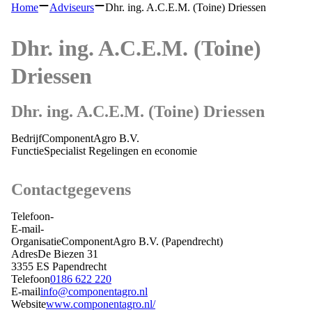
Home
Adviseurs
Dhr. ing. A.C.E.M. (Toine) Driessen
Dhr. ing. A.C.E.M. (Toine)
Driessen
Dhr. ing. A.C.E.M. (Toine) Driessen
Bedrijf
ComponentAgro B.V.
Functie
Specialist Regelingen en economie
Contactgegevens
Telefoon
-
E-mail
-
Organisatie
ComponentAgro B.V.
(Papendrecht)
Adres
De Biezen 31
3355 ES
Papendrecht
Telefoon
0186 622 220
E-mail
info@componentagro.nl
Website
www.componentagro.nl/