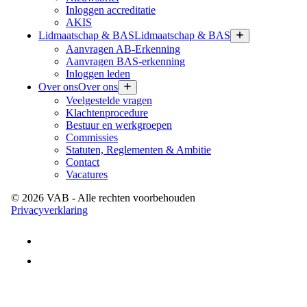
Inloggen accreditatie
AKIS
Lidmaatschap & BAS
Lidmaatschap & BAS
Aanvragen AB-Erkenning
Aanvragen BAS-erkenning
Inloggen leden
Over ons
Over ons
Veelgestelde vragen
Klachtenprocedure
Bestuur en werkgroepen
Commissies
Statuten, Reglementen & Ambitie
Contact
Vacatures
©
2026
VAB
- Alle rechten voorbehouden
Privacyverklaring