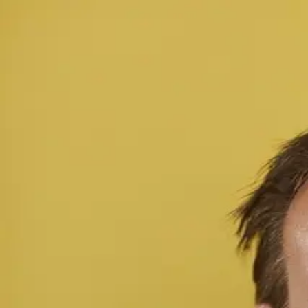
Home
Adviseurs
Dhr. mr. B.T. (Rob) Weverink
Dhr. mr. B.T. 
Dhr. mr. B.T. (Rob) Weverink
Bedrijf
Bilanx Adviseurs B.V.
Functie
Belastingadviseur
Contactgegevens
Telefoon
-
E-mail
-
Organisatie
Bilanx Adviseurs B.V.
(Almelo)
Adres
Bedrijvenpark Twente 423
7602 KM
Almelo
Telefoon
0546-549545
Website
-