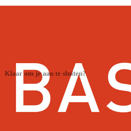
Expertise
Erkenningen
A2. Gezonde bodem, water en teeltsystemen
A3. Weerb
Sectoren
Open teelten: Akkerbouw
Grondsoorten
Leem/Löss, Lichte klei, Lichte zavel, Veen, Zand, Zwa
Specialisaties
Bedrijfsbegeleiding, Bedrijfsontwikkeling, strategis
Klaar om je aan te sluiten?
Word onderdeel van het grootste netwerk van agrarische adviseurs e
Word lid van VAB
Waarom lid worden?