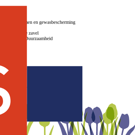
are teeltsystemen en gewasbescherming
re klei, Zware zavel
ch management, Duurzaamheid
n coaches in Nederland.