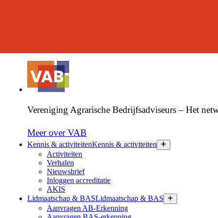
Nieuws over de sector, de VAB en onze leden ontvangen?
Inschrijven nieuwsbrief
Vereniging Agrarische Bedrijfsadviseurs – Het netw
Meer over VAB
Kennis & activiteiten
Kennis & activiteiten
Activiteiten
Verhalen
Nieuwsbrief
Inloggen accreditatie
AKIS
Lidmaatschap & BAS
Lidmaatschap & BAS
Aanvragen AB-Erkenning
Aanvragen BAS-erkenning