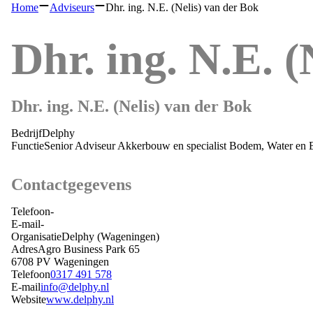
Home
Adviseurs
Dhr. ing. N.E. (Nelis) van der Bok
Dhr. ing. N.E. (
Dhr. ing. N.E. (Nelis) van der Bok
Bedrijf
Delphy
Functie
Senior Adviseur Akkerbouw en specialist Bodem, Water en 
Contactgegevens
Telefoon
-
E-mail
-
Organisatie
Delphy
(Wageningen)
Adres
Agro Business Park 65
6708 PV
Wageningen
Telefoon
0317 491 578
E-mail
info@delphy.nl
Website
www.delphy.nl