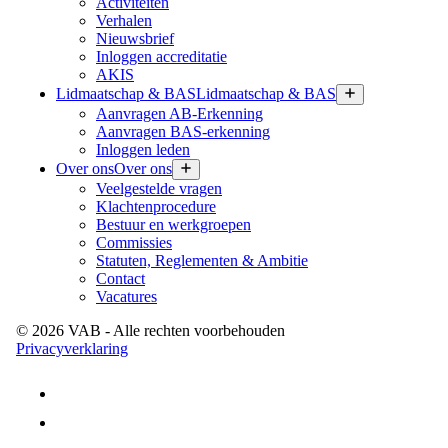
Activiteiten
Verhalen
Nieuwsbrief
Inloggen accreditatie
AKIS
Lidmaatschap & BAS
Lidmaatschap & BAS
Aanvragen AB-Erkenning
Aanvragen BAS-erkenning
Inloggen leden
Over ons
Over ons
Veelgestelde vragen
Klachtenprocedure
Bestuur en werkgroepen
Commissies
Statuten, Reglementen & Ambitie
Contact
Vacatures
©
2026
VAB
- Alle rechten voorbehouden
Privacyverklaring