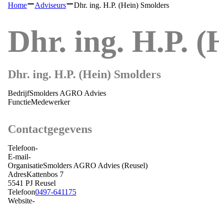
Home
Adviseurs
Dhr. ing. H.P. (Hein) Smolders
Dhr. ing. H.P. 
Dhr. ing. H.P. (Hein) Smolders
Bedrijf
Smolders AGRO Advies
Functie
Medewerker
Contactgegevens
Telefoon
-
E-mail
-
Organisatie
Smolders AGRO Advies
(Reusel)
Adres
Kattenbos 7
5541 PJ
Reusel
Telefoon
0497-641175
Website
-