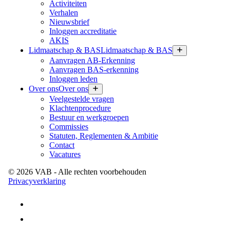
Activiteiten
Verhalen
Nieuwsbrief
Inloggen accreditatie
AKIS
Lidmaatschap & BAS
Lidmaatschap & BAS
Aanvragen AB-Erkenning
Aanvragen BAS-erkenning
Inloggen leden
Over ons
Over ons
Veelgestelde vragen
Klachtenprocedure
Bestuur en werkgroepen
Commissies
Statuten, Reglementen & Ambitie
Contact
Vacatures
©
2026
VAB
- Alle rechten voorbehouden
Privacyverklaring