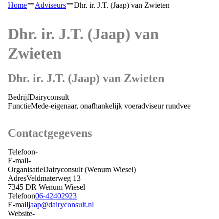
Home
Adviseurs
Dhr. ir. J.T. (Jaap) van Zwieten
Dhr. ir. J.T. (Jaap) van
Zwieten
Dhr. ir. J.T. (Jaap) van Zwieten
Bedrijf
Dairyconsult
Functie
Mede-eigenaar, onafhankelijk voeradviseur rundvee
Contactgegevens
Telefoon
-
E-mail
-
Organisatie
Dairyconsult
(Wenum Wiesel)
Adres
Veldmaterweg 13
7345 DR
Wenum Wiesel
Telefoon
06-42402923
E-mail
jaap@dairyconsult.nl
Website
-