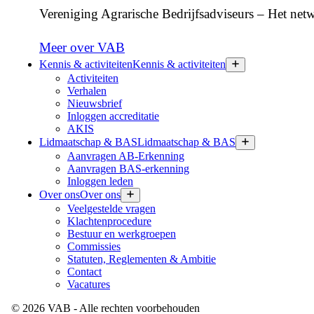
Vereniging Agrarische Bedrijfsadviseurs – Het netw
Meer over VAB
Kennis & activiteiten
Kennis & activiteiten
Activiteiten
Verhalen
Nieuwsbrief
Inloggen accreditatie
AKIS
Lidmaatschap & BAS
Lidmaatschap & BAS
Aanvragen AB-Erkenning
Aanvragen BAS-erkenning
Inloggen leden
Over ons
Over ons
Veelgestelde vragen
Klachtenprocedure
Bestuur en werkgroepen
Commissies
Statuten, Reglementen & Ambitie
Contact
Vacatures
©
2026
VAB
- Alle rechten voorbehouden