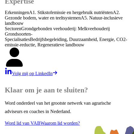
Expertise
Erkenningen
A1. Stikstofemissie en hergebruik nutriënten
A2.
Gezonde bodem, water en teeltsystemen
A5. Natuur-inclusieve
landbouw
Sectoren
Grondgebonden veehouderij: Melkveehouderij
Grondsoorten
-
Specialisaties
Bedrijfsbegeleiding, Duurzaamheid, Energie, CO2-
emissie-reductie, Regeneratieve landbouw
Volg mij op LinkedIn
Klaar om je aan te sluiten?
Word onderdeel van het grootste netwerk van agrarische
adviseurs en coaches in Nederland.
Word lid van VAB
Waarom lid worden?