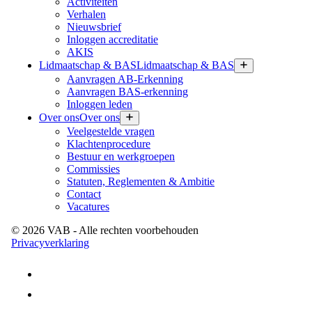
Activiteiten
Verhalen
Nieuwsbrief
Inloggen accreditatie
AKIS
Lidmaatschap & BAS
Lidmaatschap & BAS
Aanvragen AB-Erkenning
Aanvragen BAS-erkenning
Inloggen leden
Over ons
Over ons
Veelgestelde vragen
Klachtenprocedure
Bestuur en werkgroepen
Commissies
Statuten, Reglementen & Ambitie
Contact
Vacatures
©
2026
VAB
- Alle rechten voorbehouden
Privacyverklaring