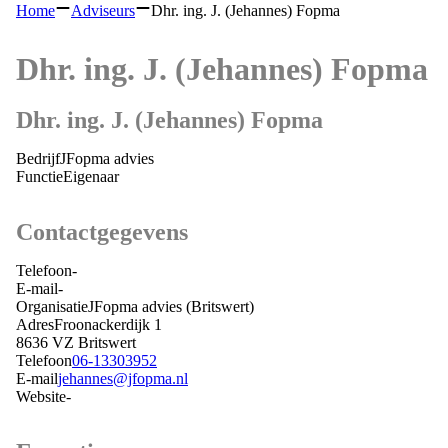
Home
Adviseurs
Dhr. ing. J. (Jehannes) Fopma
Dhr. ing. J. (Jehannes) Fopma
Dhr. ing. J. (Jehannes) Fopma
Bedrijf
JFopma advies
Functie
Eigenaar
Contactgegevens
Telefoon
-
E-mail
-
Organisatie
JFopma advies
(Britswert)
Adres
Froonackerdijk 1
8636 VZ
Britswert
Telefoon
06-13303952
E-mail
jehannes@jfopma.nl
Website
-