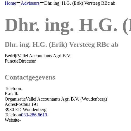
Home
Adviseurs
Dhr. ing. H.G. (Erik) Versteeg RBc ab
Dhr. ing. H.G. 
Dhr. ing. H.G. (Erik) Versteeg RBc ab
Bedrijf
Vallei Accountants Agri B.V.
Functie
Directeur
Contactgegevens
Telefoon
-
E-mail
-
Organisatie
Vallei Accountants Agri B.V.
(Woudenberg)
Adres
Postbus 191
3930 ED
Woudenberg
Telefoon
033-286 6619
Website
-