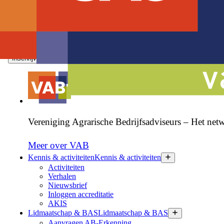
Nieuws over de sector, de VAB en onze leden ontvangen?
Inschrijven nieuwsbrief
Vereniging Agrarische Bedrijfsadviseurs – Het netw
Meer over VAB
Kennis & activiteiten
Kennis & activiteiten
Activiteiten
Verhalen
Nieuwsbrief
Inloggen accreditatie
AKIS
Lidmaatschap & BAS
Lidmaatschap & BAS
Aanvragen AB-Erkenning