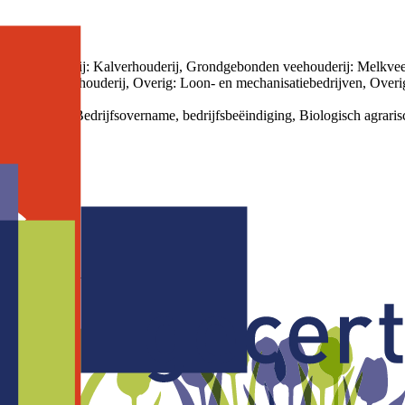
 veehouderij: Kalverhouderij, Grondgebonden veehouderij: Melkveeho
derij: Varkenshouderij, Overig: Loon- en mechanisatiebedrijven, Over
 management, Bedrijfsovername, bedrijfsbeëindiging, Biologisch agraris
n coaches in Nederland.