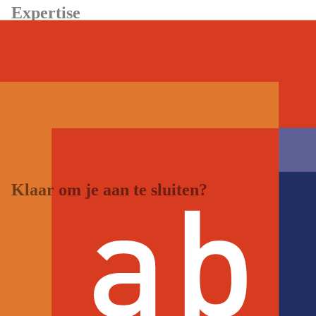
Expertise
Erkenningen
E3. Bedrijfsopvolging
AB-adviseur
Sectoren
Grondgebonden veehouderij: Geitenhouderij, Grondgebonden
Opfok, Intensieve veehouderij: Pluimveehouderij, Intensieve veehou
Grondsoorten
-
Specialisaties
Bedrijfsbegeleiding, Bedrijfsontwikkeling, strategisch
verzekeringswezen, Fiscaal advies
Klaar om je aan te sluiten?
Word onderdeel van het grootste netwerk van agrarische adviseurs e
Word lid van VAB
Waarom lid worden?