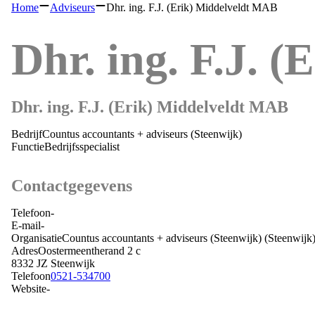
Home
Adviseurs
Dhr. ing. F.J. (Erik) Middelveldt MAB
Dhr. ing. F.J. 
Dhr. ing. F.J. (Erik) Middelveldt MAB
Bedrijf
Countus accountants + adviseurs (Steenwijk)
Functie
Bedrijfsspecialist
Contactgegevens
Telefoon
-
E-mail
-
Organisatie
Countus accountants + adviseurs (Steenwijk)
(Steenwijk
Adres
Oostermeentherand 2 c
8332 JZ
Steenwijk
Telefoon
0521-534700
Website
-