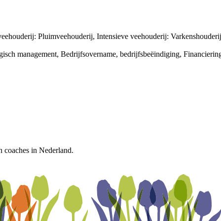
ehouderij: Pluimveehouderij, Intensieve veehouderij: Varkenshouderi
tegisch management, Bedrijfsovername, bedrijfsbeëindiging, Financierin
n coaches in Nederland.