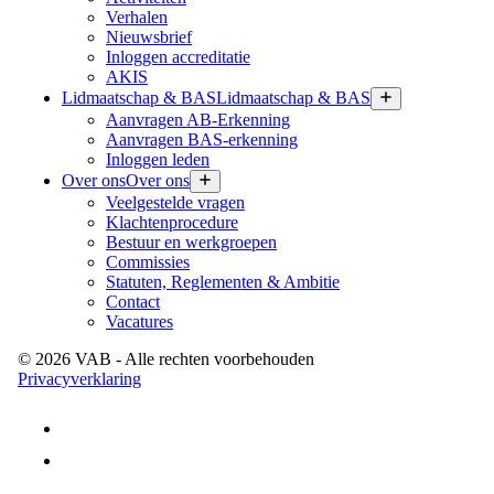
Verhalen
Nieuwsbrief
Inloggen accreditatie
AKIS
Lidmaatschap & BAS
Lidmaatschap & BAS
Aanvragen AB-Erkenning
Aanvragen BAS-erkenning
Inloggen leden
Over ons
Over ons
Veelgestelde vragen
Klachtenprocedure
Bestuur en werkgroepen
Commissies
Statuten, Reglementen & Ambitie
Contact
Vacatures
©
2026
VAB
- Alle rechten voorbehouden
Privacyverklaring