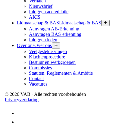
Verhalen
Nieuwsbrief
Inloggen accreditatie
AKIS
Lidmaatschap & BAS
Lidmaatschap & BAS
Aanvragen AB-Erkenning
Aanvragen BAS-erkenning
Inloggen leden
Over ons
Over ons
Veelgestelde vragen
Klachtenprocedure
Bestuur en werkgroepen
Commissies
Statuten, Reglementen & Ambitie
Contact
Vacatures
©
2026
VAB
- Alle rechten voorbehouden
Privacyverklaring