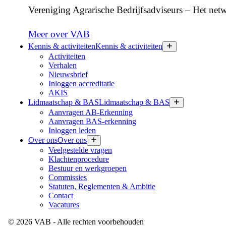
Vereniging Agrarische Bedrijfsadviseurs – Het netw
Meer over VAB
Kennis & activiteiten
Kennis & activiteiten
Activiteiten
Verhalen
Nieuwsbrief
Inloggen accreditatie
AKIS
Lidmaatschap & BAS
Lidmaatschap & BAS
Aanvragen AB-Erkenning
Aanvragen BAS-erkenning
Inloggen leden
Over ons
Over ons
Veelgestelde vragen
Klachtenprocedure
Bestuur en werkgroepen
Commissies
Statuten, Reglementen & Ambitie
Contact
Vacatures
©
2026
VAB
- Alle rechten voorbehouden