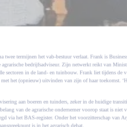
a twee termijnen het vab-bestuur verlaat. Frank is Busine
 agrarische bedrijfsadviseur. Zijn netwerkt reikt van Minist
alle sectoren in de land- en tuinbouw. Frank liet tijdens d
lpen met het (opnieuw) uitvinden van zijn of haar toekomst.
isering aan boeren en tuinders, zeker in de huidige transit
 belang van de agrarische ondernemer voorop staat is niet 
gd via het BAS-register. Onder het voorzitterschap van Arj
anspreekpunt is in het agrarisch debat.